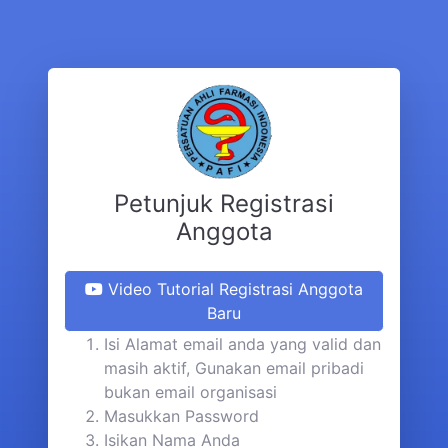
Petunjuk Registrasi
Anggota
Video Tutorial Registrasi Anggota
Baru
Isi Alamat email anda yang valid dan
masih aktif, Gunakan email pribadi
bukan email organisasi
Masukkan Password
Isikan Nama Anda